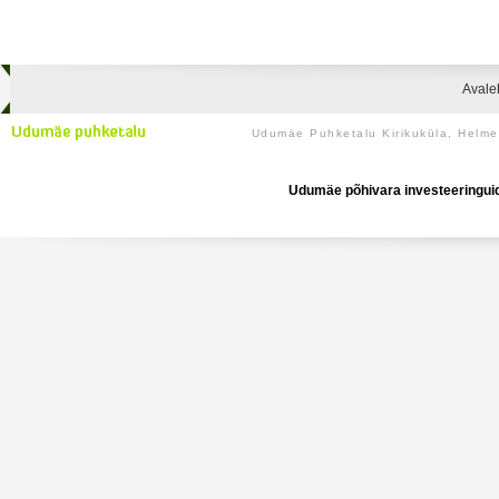
Avale
Udumäe Puhketalu Kirikuküla, Helm
Udumäe põhivara investeeringuid