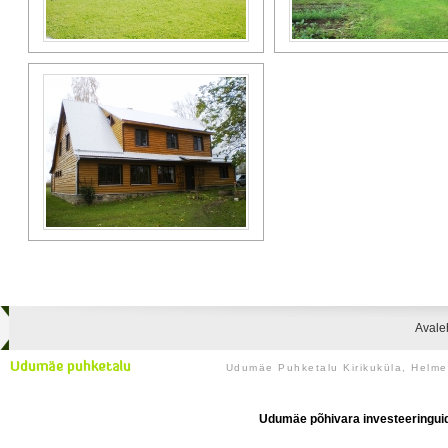
Avale
Udumäe Puhketalu Kirikuküla, Helm
Udumäe põhivara investeeringuid