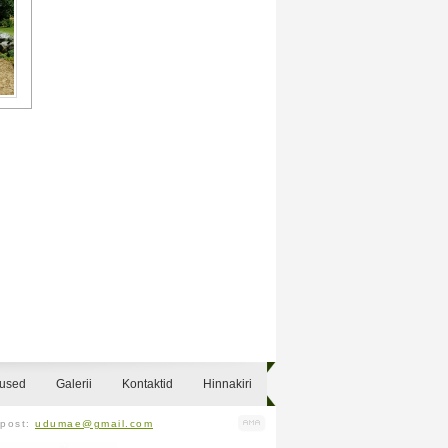
sused
Galerii
Kontaktid
Hinnakiri
-post:
udumae@gmail.com