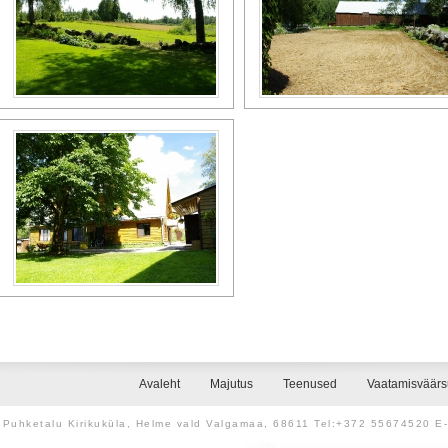
Avaleht
Majutus
Teenused
Vaatamisväär
Puhketalu Kirikuküla, Helme vald Valgamaa, 68611 Tel:+372 55674520 E