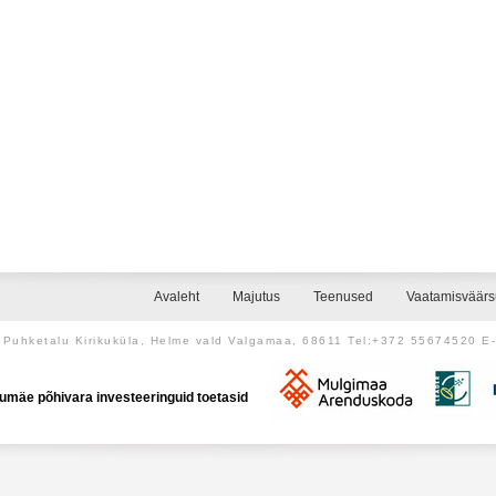
Avaleht
Majutus
Teenused
Vaatamisväär
Puhketalu Kirikuküla, Helme vald Valgamaa, 68611 Tel:+372 55674520 E
umäe põhivara investeeringuid toetasid