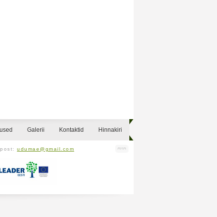
sused
Galerii
Kontaktid
Hinnakiri
-post:
udumae@gmail.com