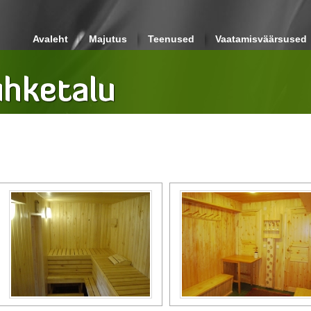
Avaleht
Majutus
Teenused
Vaatamisväärsused