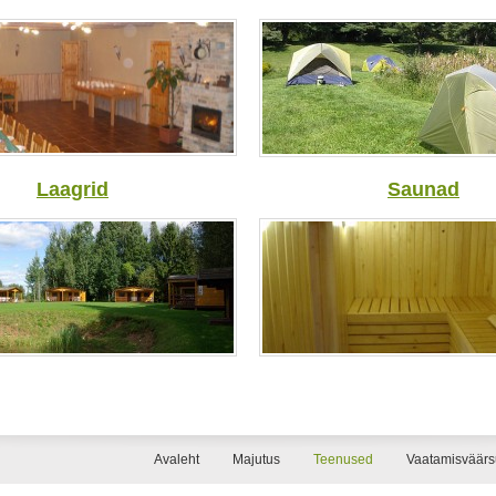
Laagrid
Saunad
Avaleht
Majutus
Teenused
Vaatamisväär