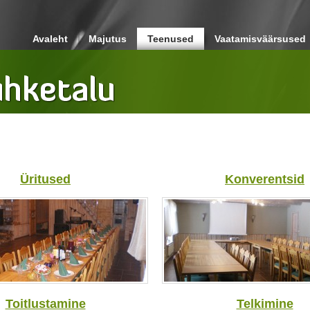
Avaleht
Majutus
Teenused
Vaatamisväärsused
Üritused
Konverentsid
Toitlustamine
Telkimine