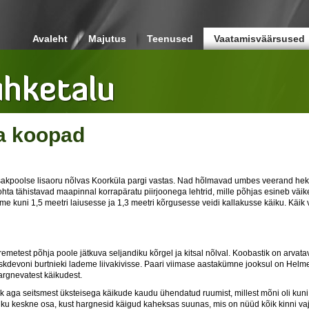
Avaleht
Majutus
Teenused
Vaatamisväärsused
a koopad
kpoolse lisaoru nõlvas Koorküla pargi vastas. Nad hõlmavad umbes veerand hekt
ohta tähistavad maapinnal korrapäratu piirjoonega lehtrid, mille põhjas esineb väi
me kuni 1,5 meetri laiusesse ja 1,3 meetri kõrgusesse veidi kallakusse käiku. Käik
test põhja poole jätkuva seljandiku kõrgel ja kitsal nõlval. Koobastik on arvata
skdevoni burtnieki lademe liivakivisse. Paari viimase aastakümne jooksul on Helme
argnevatest käikudest.
ga seitsmest üksteisega käikude kaudu ühendatud ruumist, millest mõni oli kuni 
stiku keskne osa, kust hargnesid käigud kaheksas suunas, mis on nüüd kõik kinni va