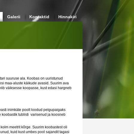
Galerii
Kontaktid
Hinnakiri
ari suuruse ala. Koobas on uuristunud
kesi maa-aluste käikude avasid. Suurim ava
 viib väiksesse koopasse, kust edasi hargneb
vasti inimkäte poolt loodud pelgupaigaks
 koobastik tublisti varisenud ja koosneb
kolm meetrit kõrge. Suurim koobastest oli
junud, kuid kust umbes pool sajandit tagasi