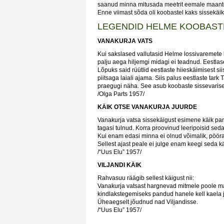
saanud minna mitusada meetrit eemale maantee 
Enne viimast sõda oli koobastel kaks sissekä
LEGENDID HELME KOOBAST
VANAKURJA VATS
Kui sakslased vallutasid Helme lossivaremete k
palju aega hiljemgi midagi ei teadnud. Eestla
Lõpuks said rüütlid eestlaste hiieskäimisest sii
piitsaga laiali ajama. Siis palus eestlaste tar
praegugi näha. See asub koobaste sissevarisenu
/Olga Parts 1957/
KÄIK OTSE VANAKURJA JUURDE
Vanakurja vatsa sissekäigust esimene käik par
tagasi tulnud. Korra proovinud leeripoisid sed
Kui enam edasi minna ei olnud võimalik, pöörat
Sellest ajast peale ei julge enam keegi seda
/“Uus Elu” 1957/
VILJANDI KÄIK
Rahvasuu räägib sellest käigust nii:
Vanakurja vatsast hargnevad mitmele poole maa
kindlakstegemiseks pandud hanele kell kaela ja 
Üheaegselt jõudnud nad Viljandisse.
/“Uus Elu” 1957/