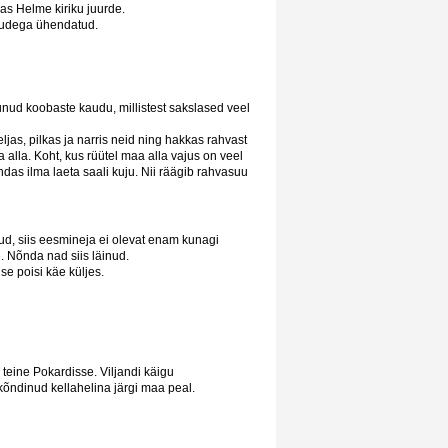
as Helme kiriku juurde.
ikudega ühendatud.
unud koobaste kaudu, millistest sakslased veel
eljas, pilkas ja narris neid ning hakkas rahvast
 alla. Koht, kus rüütel maa alla vajus on veel
das ilma laeta saali kuju. Nii räägib rahvasuu
ud, siis eesmineja ei olevat enam kunagi
. Nõnda nad siis läinud.
se poisi käe küljes.
teine Pokardisse. Viljandi käigu
 kõndinud kellahelina järgi maa peal.