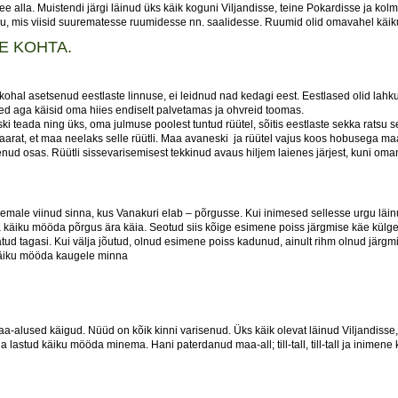
alla. Muistendi järgi läinud üks käik koguni Viljandisse, teine Pokardisse ja kolm
iku, mis viisid suurematesse ruumidesse nn. saalidesse. Ruumid olid omavahel kä
E KOHTA.
ohal asetsenud eestlaste linnuse, ei leidnud nad kedagi eest. Eestlased olid lahk
sed aga käisid oma hiies endiselt palvetamas ja ohvreid toomas.
ski teada ning üks, oma julmuse poolest tuntud rüütel, sõitis eestlaste sekka ratsu s
k Taarat, et maa neelaks selle rüütli. Maa avaneski ja rüütel vajus koos hobusega maa
d osas. Rüütli sissevarisemisest tekkinud avaus hiljem laienes järjest, kuni oman
emale viinud sinna, kus Vanakuri elab – põrgusse. Kui inimesed sellesse urgu läin
a käiku mööda põrgus ära käia. Seotud siis kõige esimene poiss järgmise käe külge
ud tagasi. Kui välja jõutud, olnud esimene poiss kadunud, ainult rihm olnud järgmi
 käiku mööda kaugele minna
-alused käigud. Nüüd on kõik kinni varisenud. Üks käik olevat läinud Viljandisse, 
lastud käiku mööda minema. Hani paterdanud maa-all; till-tall, till-tall ja inimene