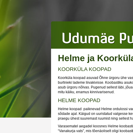
Helme ja Koorkül
KOORKÜLA KOOPAD
Koorküla koopad asuvad Õhne ürgoru ühe vasa
burtnieki lademe liivakivisse. Koobastiku asuk
asub ürgoru nõlvas. Pugenud sellest läbi, jõua
mitu käiku, enamus kinnivarisenud.
HELME KOOPAD
Helme koopad paiknevad Helme ordulossi vareme
sõdade ajal. Käigud on uuristatud valgesse ke
praegu ühest suuremast ruumist ning sellest h
Varasematel aegadel koosnes Helme koobastik a
“Vanakurja vats”, mis tõenäoliselt oligi kooba