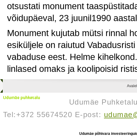
otsustati monument taaspüstitad
võidupäeval, 23 juunil1990 aastal
Monument kujutab mütsi rinnal h
esiküljele on raiutud Vabadusrist
vabaduse eest. Helme kihelkond. 
linlased omaks ja koolipoisid risti
Avale
Udumäe Puhketalu 
Tel:+372 55674520 E-post:
udumae@
Udumäe põhivara investeeringuid