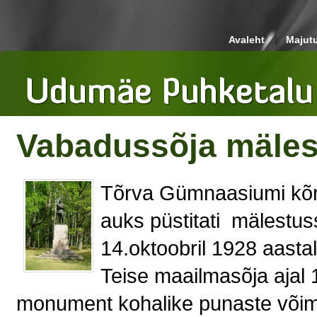
Avaleht
Majut
Vabadussõja mäle
Tõrva Gümnaasiumi kõr
auks püstitati mälestu
14.oktoobril 1928 aastal
Teise maailmasõja ajal 
monument kohalike punaste võim