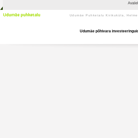
Avale
Udumäe Puhketalu Kirikuküla, Helm
Udumäe põhivara investeeringuid