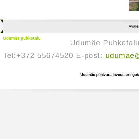
Avale
Udumäe Puhketalu 
Tel:+372 55674520 E-post:
udumae@
Udumäe põhivara investeeringuid