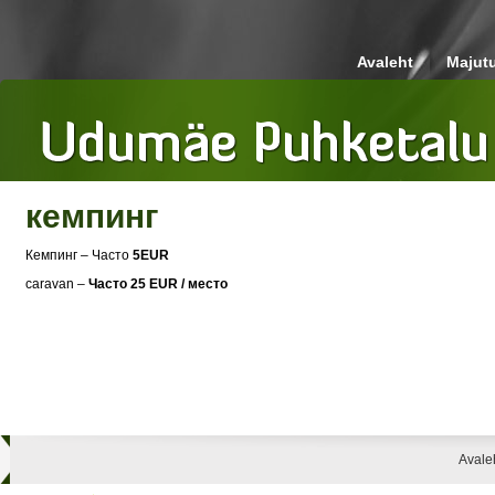
Avaleht
Majut
кемпинг
Кемпинг – Часто
5EUR
caravan –
Часто 25 EUR / место
Avale