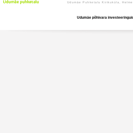
Udumäe Puhketalu Kirikuküla, Helm
Udumäe põhivara investeeringuid