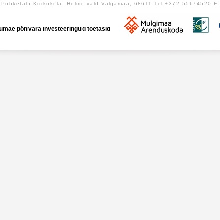
Puhketalu Kirikuküla, Helme vald Valgamaa, 68611 Tel:+372 55674520 E
umäe põhivara investeeringuid toetasid