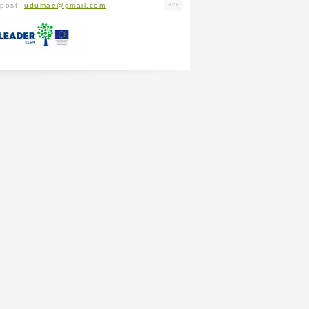
-post:
udumae@gmail.com