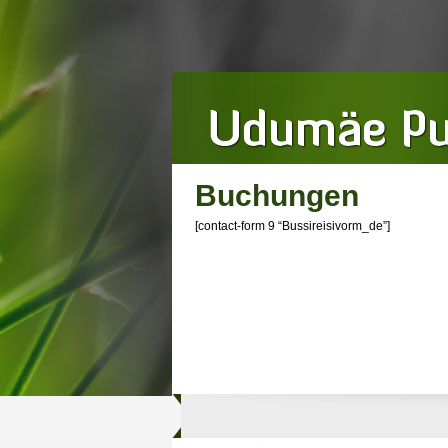
Buchungen
[contact-form 9 “Bussireisivorm_de”]