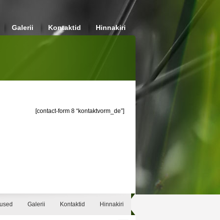
Galerii
Kontaktid
Hinnakiri
[contact-form 8 “kontaktvorm_de”]
sused
Galerii
Kontaktid
Hinnakiri