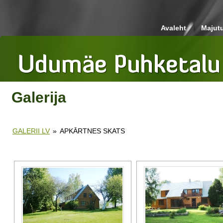
Avaleht
Majut
Galerija
GALERII LV
»
APKĀRTNES SKATS