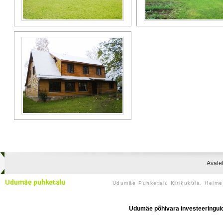
Avale
Udumäe Puhketalu Kirikuküla, Helm
Udumäe põhivara investeeringuid