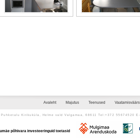
Avaleht
Majutus
Teenused
Vaatamisväär
Puhketalu Kirikuküla, Helme vald Valgamaa, 68611 Tel:+372 55674520 E
umäe põhivara investeeringuid toetasid