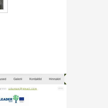
sused
Galerii
Kontaktid
Hinnakiri
-post:
udumae@gmail.com