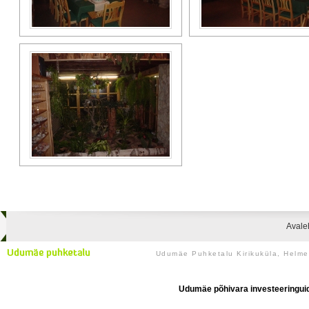
Avale
Udumäe Puhketalu Kirikuküla, Helm
Udumäe põhivara investeeringuid