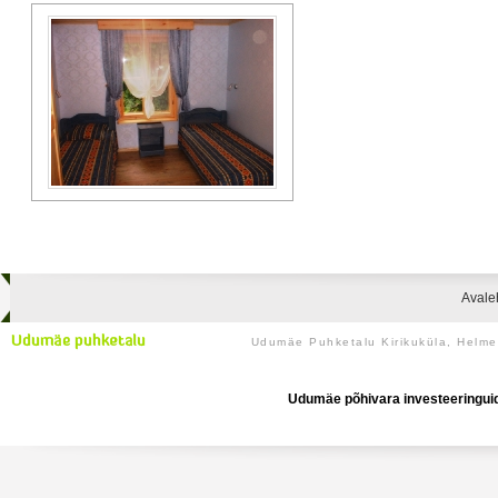
Avale
Udumäe Puhketalu Kirikuküla, Helm
Udumäe põhivara investeeringuid