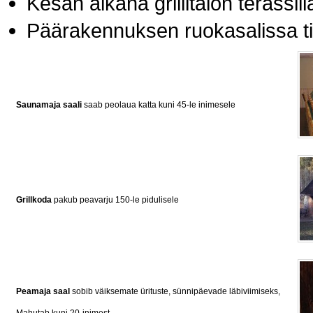
Kesän aikana grillitalon terassill
Päärakennuksen ruokasalissa til
Saunamaja saali
saab peolaua katta kuni 45-le inimesele
Grillkoda
pakub peavarju 150-le pidulisele
Peamaja saal
sobib väiksemate ürituste, sünnipäevade läbiviimiseks,